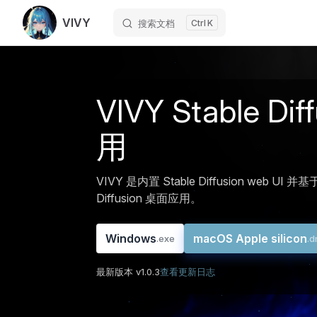
VIVY
搜索文档
K
Skip to content
VIVY Stable Di
用
VIVY 是内置 Stable Diffusion web UI
Diffusion 桌面应用。
Windows
macOS Apple silicon
.exe
.
最新版本 v1.0.3
查看更新日志